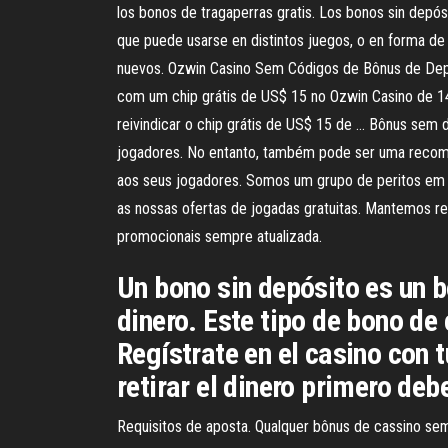
los bonos de tragaperras gratis. Los bonos sin depós
que puede usarse en distintos juegos, o en forma de
nuevos. Ozwin Casino Sem Códigos de Bônus de Depós
com um chip grátis de US$ 15 no Ozwin Casino de 1
reivindicar o chip grátis de US$ 15 de … Bônus sem
jogadores. No entanto, também pode ser uma recomp
aos seus jogadores. Somos um grupo de peritos em 
as nossas ofertas de jogadas gratuitas. Mantemos r
promocionais sempre atualizada.
Un bono sin depósito es un b
dinero. Este tipo de bono de 
Regístrate en el casino con
retirar el dinero primero deb
Requisitos de aposta. Qualquer bônus de cassino se