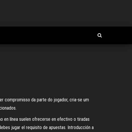
uer compromisso da parte do jogador, cria-se um
cionados.
o en línea suelen ofrecerse en efectivo o tiradas
debes jugar el requisito de apuestas. Introducción a