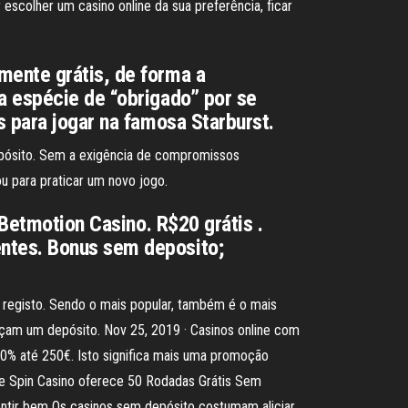
 escolher um casino online da sua preferência, ficar
mente grátis, de forma a
a espécie de “obrigado” por se
s para jogar na famosa Starburst.
pósito. Sem a exigência de compromissos
u para praticar um novo jogo.
 Betmotion Casino. R$20 grátis .
ntes. Bonus sem deposito;
egisto. Sendo o mais popular, também é o mais
açam um depósito. Nov 25, 2019 · Casinos online com
50% até 250€. Isto significa mais uma promoção
ine Spin Casino oferece 50 Rodadas Grátis Sem
ntir bem Os casinos sem depósito costumam aliciar