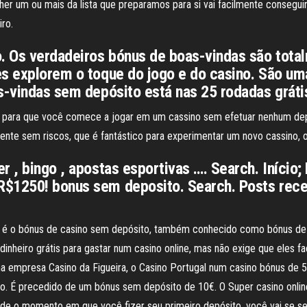
her um ou mais da lista que preparamos para si vai facilmente conseguir
ro.
 Os verdadeiros bónus de boas-vindas são total
es explorem o toque do jogo e do casino. São um
s-vindas sem depósito está nas 25 rodadas gráti
 para que você comece a jogar em um cassino sem efetuar nenhum de
iente sem riscos, que é fantástico para experimentar um novo cassino, o
r , bingo , apostas esportivas …. Search. Início;
R$1250! bonus sem deposito. Search. Posts rece
 é o bónus de casino sem depósito, também conhecido como bónus de r
nheiro grátis para gastar num casino online, mas não exige que eles f
ma empresa Casino da Figueira, o Casino Portugal num casino bónus de 
isto. É precedido de um bónus sem depósito de 10€. O Super casino onl
e o momento em que você fizer seu primeiro depósito, você vai se se