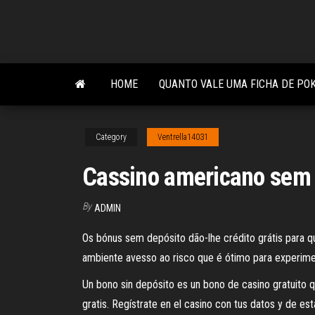
Skip
to
the
content
HOME
QUANTO VALE UMA FICHA DE PO
Category
Ventrella14031
Cassino americano sem 
By
ADMIN
Os bónus sem depósito dão-lhe crédito grátis para 
ambiente avesso ao risco que é ótimo para experim
Un bono sin depósito es un bono de casino gratuito q
gratis. Regístrate en el casino con tus datos y de es