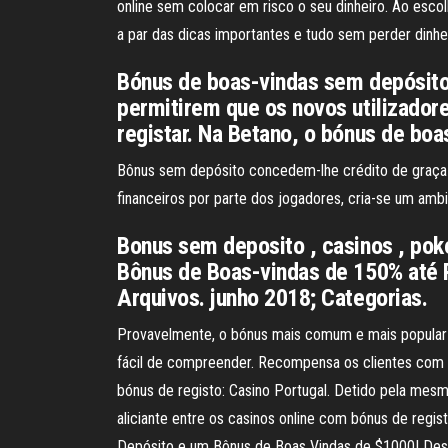
online sem colocar em risco o seu dinheiro. Ao escol
a par das dicas importantes e tudo sem perder dinhei
Bónus de boas-vindas sem depósito.
permitirem que os novos utilizador
registar. Na Betano, o bónus de boa
Bônus sem depósito concedem-lhe crédito de graça
financeiros por parte dos jogadores, cria-se um amb
Bonus sem deposito , casinos , poke
Bônus de Boas-vindas de 150% até 
Arquivos. junho 2018; Categorias.
Provavelmente, o bónus mais comum e mais popular
fácil de compreender. Recompensa os clientes com di
bónus de registo: Casino Portugal. Detido pela mes
aliciante entre os casinos online com bónus de reg
Depósito e um Bônus de Boas Vindas de $1000! Desd