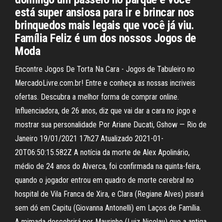
está super ansiosa para ir e brincar nos
brinquedos mais legais que você já viu.
Família Feliz é um dos nossos Jogos de
Moda
Encontre Jogos De Torta Na Cara - Jogos de Tabuleiro no
MercadoLivre.com.br! Entre e conheça as nossas incriveis
ofertas. Descubra a melhor forma de comprar online.
Influenciadora, de 26 anos, diz que vai dar a cara no jogo e
mostrar sua personalidade Por Ariane Ducati, Gshow — Rio de
Janeiro 19/01/2021 17h27 Atualizado 2021-01-
20T06:50:15.582Z A notícia da morte de Alex Apolinário,
médio de 24 anos do Alverca, foi confirmada na quinta-feira,
quando o jogador entrou em quadro de morte cerebral no
hospital de Vila Franca de Xira, e Clara (Regiane Alves) pisará
sem dó em Capitu (Giovanna Antonelli) em Laços de Família.
A mimada descobrirá por Maurinho (Luiz Nicolau) que a antiga