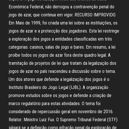
Econômica Federal, não derrogou a contravenção penal do
jogo de azar, que continua em vigor. RECURSO IMPROVIDO.
Em Maio de 1999, foi criada uma lei sobre as instituições, os
jogos de azar e a protecção dos jogadores. Esta lei restringe
a exploração dos jogos a entidades classificadas em três
categorias: casinos, salas de jogo e bares. Em resumo, a lei
proíbe todos os jogos de azar fora deste quadro legal. A
tramitação de projetos de lei que tratam da legalização dos
jogos de azar no país reacendeu a discussão sobre o tema.
Um dos atores que defende a legalização dos jogos é o
Instituto Brasileiro do Jogo Legal (IJBL). A organização
promove estudos sobre os jogos e defende a criação de
marco regulatório para estas atividades. O tema foi
considerado de repercussão geral em novembro de 2016.
Relator: Ministro Luiz Fux. O Supremo Tribunal Federal (STF)
julgará se a definição como infração penal da exploração de