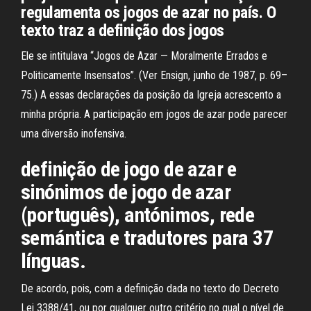
regulamenta os jogos de azar no país. O
texto traz a definição dos jogos
Ele se intitulava “Jogos de Azar — Moralmente Errados e
Politicamente Insensatos”. (Ver Ensign, junho de 1987, p. 69–
75.) A essas declarações da posição da Igreja acrescento a
minha própria. A participação em jogos de azar pode parecer
uma diversão inofensiva.
definição de jogo de azar e
sinónimos de jogo de azar
(português), antónimos, rede
semántica e tradutores para 37
línguas.
De acordo, pois, com a definição dada no texto do Decreto
Lei 3388/41, ou por qualquer outro critério no qual o nível de