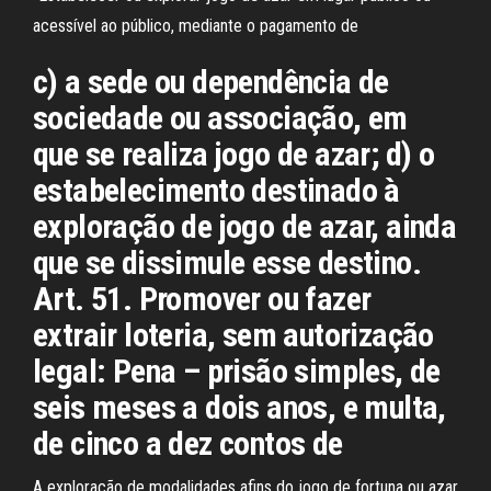
acessível ao público, mediante o pagamento de
c) a sede ou dependência de
sociedade ou associação, em
que se realiza jogo de azar; d) o
estabelecimento destinado à
exploração de jogo de azar, ainda
que se dissimule esse destino.
Art. 51. Promover ou fazer
extrair loteria, sem autorização
legal: Pena – prisão simples, de
seis meses a dois anos, e multa,
de cinco a dez contos de
A exploração de modalidades afins do jogo de fortuna ou azar