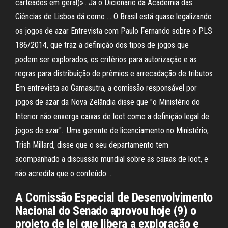
carteados em geral)».. Já o Dicionário da Academia das
Ciências de Lisboa dá como … O Brasil está quase legalizando
os jogos de azar Entrevista com Paulo Fernando sobre o PLS
186/2014, que traz a definição dos tipos de jogos que
podem ser explorados, os critérios para autorização e as
regras para distribuição de prêmios e arrecadação de tributos
Em entrevista ao Gamasutra, a comissão responsável por
jogos de azar da Nova Zelândia disse que "o Ministério do
Interior não enxerga caixas de loot como a definição legal de
jogos de azar".. Uma gerente de licenciamento no Ministério,
Trish Millard, disse que o seu departamento tem
acompanhado a discussão mundial sobre as caixas de loot, e
não acredita que o conteúdo …
A Comissão Especial de Desenvolvimento
Nacional do Senado aprovou hoje (9) o
projeto de lei que libera a exploração e