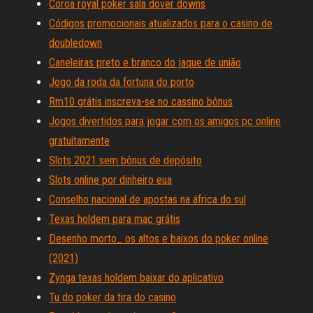
Coroa royal poker sala dover downs
Códigos promocionais atualizados para o casino de
doubledown
Caneleiras preto e branco do jaque de união
Jogo da roda da fortuna do porto
Rm10 grátis inscreva-se no cassino bônus
Jogos divertidos para jogar com os amigos pc online
gratuitamente
Slots 2021 sem bônus de depósito
Slots online por dinheiro eua
Conselho nacional de apostas na áfrica do sul
Texas holdem para mac grátis
Desenho morto_ os altos e baixos do poker online
(2021)
Zynga texas holdem baixar do aplicativo
Tu do poker da tira do casino