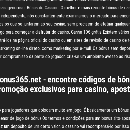
mais generoso. Bônus de Cassino. O melhor e mais recente bônus de ca
ne independente, nós constantemente examinamos o mercado para enco
s os que se juntarem ao seu casino, sem precisem de efetuar qualquer de
o para começar a disfrutar do casino. Ganhe 10€ grátis Existem vário
á-los na página oficial do casino ou em sites de revisão de casino de 
rketing on-line direto, como marketing por e-mail. Os bónus sem depós
r compromisso da parte do jogador, cria-se um ambiente avesso ao ris
onus365.net - encontre códigos de bôn
romoção exclusivos para casino, aposta
ido para jogadores que colocam muito em jogo. É basicamente um bônus
nor de jogo de bônus.Os termos e condições para um bônus alto-apo
 um depósito de um certo valor, o cassino vai recompensá-lo por isso