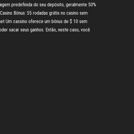
ntagem predefinida do seu depósito, geralmente 50%
Casino Bônus: 55 rodadas grátis no casino sem
ernet Um cassino oferece um bônus de $ 10 sem
oder sacar seus ganhos. Então, neste caso, você