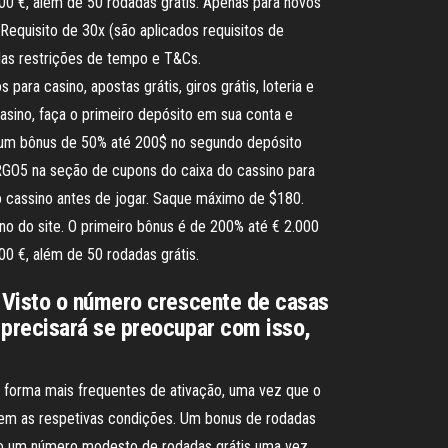
00 €, além de 50 rodadas grátis. Apenas para novos
equisito de 30x (são aplicados requisitos de
das restrições de tempo e T&Cs.
ra casino, apostas grátis, giros grátis, loteria e
asino, faça o primeiro depósito em sua conta e
a um bônus de 50% até 200$ no segundo depósito
IRGO5 na seção de cupons do caixa do cassino para
do cassino antes de jogar. Saque máximo de $180.
no do site. O primeiro bônus é de 200% até € 2.000
0 €, além de 50 rodadas grátis.
. Visto o número crescente de casas
 precisará se preocupar com isso,
 forma mais frequentes de ativação, uma vez que o
uem as respetivas condições. Um bonus de rodadas
do um número modesto de rodadas grátis uma vez