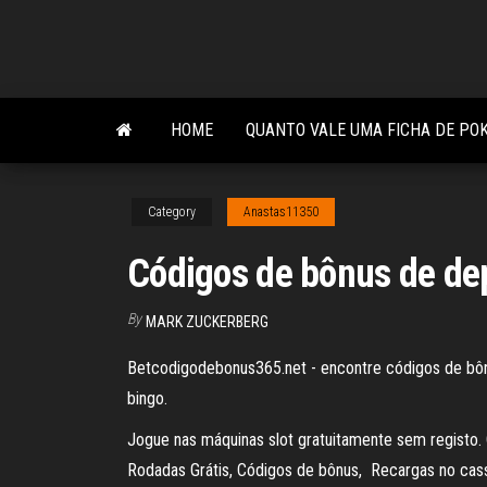
Skip
to
the
content
HOME
QUANTO VALE UMA FICHA DE PO
Category
Anastas11350
Códigos de bônus de de
By
MARK ZUCKERBERG
Betcodigodebonus365.net - encontre códigos de bônus
bingo.
Jogue nas máquinas slot gratuitamente sem registo.
Rodadas Grátis, Códigos de bônus, Recargas no cass