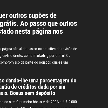
uer outros cupões de
 grátis. Ao passo que outros
istado nesta página nos
página oficial do casino ou em sites de revisão de
 on-line direto, como marketing por e-mail. Os
 compromisso da parte do jogador, cria-se um
isso dando-lhe uma porcentagem do
antia de créditos dada por um
mais. Bônus sem depósito
no do site. O primeiro bônus é de 200% até € 2.000